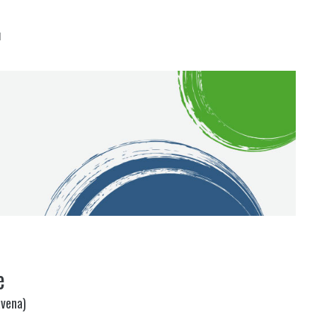
I
e
avena)