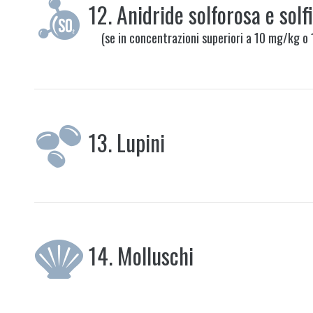
12.
Anidride solforosa e solfi
(se in concentrazioni superiori a 10 mg/kg o 
13.
Lupini
14.
Molluschi