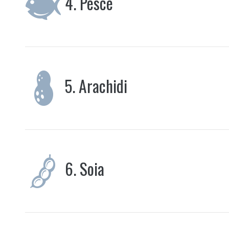
4.
Pesce
5.
Arachidi
6.
Soia