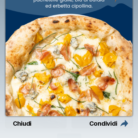
Vini e bollicine
Birre
Dolci
Amari, liquori e
distillati
Chiudi
Condividi