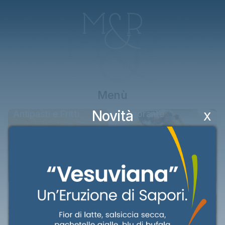
Menù
Novità
Antipasti e Fritti
Ristorante
X
Pizzeria
Bevande